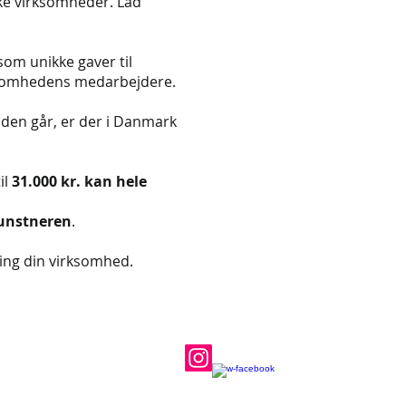
nske virksomheder.
Lad
om unikke gaver til
rksomhedens medarbejdere.
tiden går, er der i Danmark
il
31.000 kr. kan hele
kunstneren
.
ring din virksomhed.