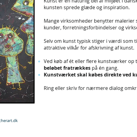
Kunst er en naturlig del af miljøet i da
kunsten sprede glæde og inspiration.
Mange virksomheder benytter malerier s
kunder, forretningsforbindelser og vi
Selv om kunst typisk stiger i værdi som 
attraktive vilkår for afskrivning af kunst.
Ved køb af ét eller flere kunstværker op t
beløbet fratrækkes
på én gang.
Kunstværket skal købes direkte ved 
Ring eller skriv for nærmere dialog omk
icherart.dk