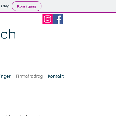
 i dag.
Kom i gang
uch
inger
Firmafradrag
Kontakt